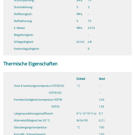
Streckspannung:
MPa
75
Streckdehnung:
%
3
Reißfestigkeit:
MPa
-
Reißdehunung:
%
75
E-Modul:
MPa
2370
Biegefestigkeit:
-
Schlagzähigkeit:
kJ/m2
o.B
Kerbschlagzähigkeit:
9
Thermische Eigenschaften
Einheit
Wert
Vicat Erweichungstemperatur VST/B/50:
°C
-
VST/A/50:
-
Formbeständigkeitstemperatur HDT/B:
140
HDT/A:
135
Längenausdehnungskoeffizient:
K^(-1)*10^(-4)
0.7
Wärmeleitfähigkeit bei 20°C:
W/(m*K)
0.21
Glasübergangstemperatur:
°C
150
Kristallit- Schmelzbereich:
150