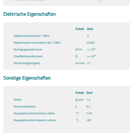
Elektrische Eigenschaften
Einheit
Wert
Dielektrizitätszahl bei 1 MHz:
-
3
Dielektrischer Verlustfaktor bei 1 MHz:
-
0.006
Durchgangswiderstand
Ω*cm
>=10¹³
Oberflächenwiderstand
Ω
>=10¹³
Durchschlagfestigkeit
kV/mm
27
Sonstige Eigenschaften
Einheit
Wert
Dichte
g/cm3
1.2
Wasseraufnahme
%
0.4
Dauergebrauchstemperatur obere:
°C
120
Dauergebrauchstemperatur untere:
°C
-60