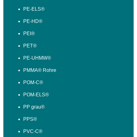
PE-ELS®
PE-HD®
PEI®
PET®
PE-UHMW®
PMMA® Rohre
POM-C®
POM-ELS®
PP grau®
PPS®
PVC-C®