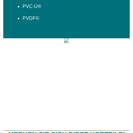
PVC-U®
PVDF®